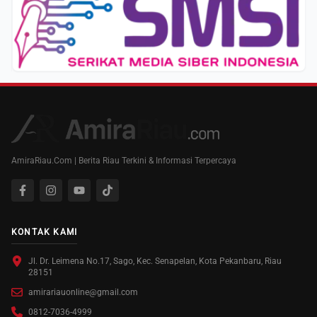
AmiraRiau.Com | Berita Riau Terkini & Informasi Terpercaya
KONTAK KAMI
Jl. Dr. Leimena No.17, Sago, Kec. Senapelan, Kota Pekanbaru, Riau
28151
amirariauonline@gmail.com
0812-7036-4999