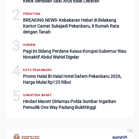
Kelok Sembilan Saat Arus Balik Lebaran
2
PERISTIWA
BREAKING NEWS- Kebakaran Hebat di Belakang
Kantor Camat Sukajadi Pekanbaru, 8 Rumah Rata
dengan Tanah
3
HUKRIM
Pagi ini Sidang Perdana Kasus Korupsi Gubernur Riau
Nonaktif Abdul Wahid Digelar
4
KOTA PEKANBARU
Promo Halal Bi Halal Hotel Dafam Pekanbaru 2026,
Harga Mulai Rp125 Ribu!
5
SUMATERA BARAT
Hindari Macet! Dirlantas Polda Sumbar Ingatkan
Pemudik One Way Padang-Bukittinggi
Ad