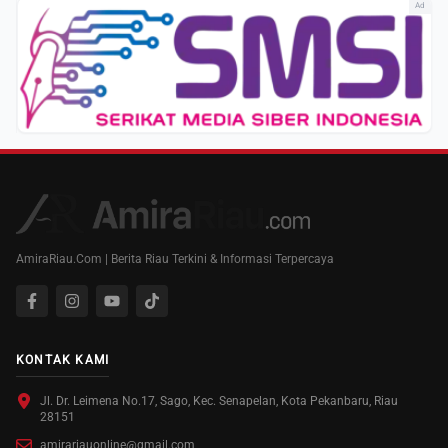
Ad
AmiraRiau.Com | Berita Riau Terkini & Informasi Terpercaya
KONTAK KAMI
Jl. Dr. Leimena No.17, Sago, Kec. Senapelan, Kota Pekanbaru, Riau
28151
amirariauonline@gmail.com