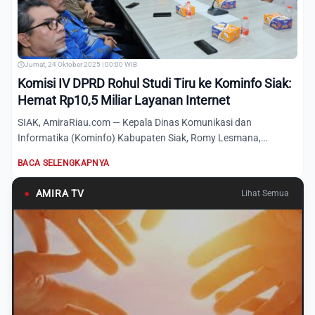
Jumat, 24 Oktober 2025 | 00:00 WIB
Komisi IV DPRD Rohul Studi Tiru ke Kominfo Siak:
Hemat Rp10,5 Miliar Layanan Internet
SIAK, AmiraRiau.com — Kepala Dinas Komunikasi dan
Informatika (Kominfo) Kabupaten Siak, Romy Lesmana,
menerima kunjungan...
BACA SELENGKAPNYA
●
AMIRA TV
Lihat Semua