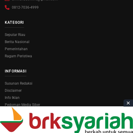
0812-7036-4999
KATEGORI
Seputar Riau
Berita Nasional
Pemerintahan
Ragam Peristiwa
INFORMASI
Susunan Redaksi
Disclaimer
Info Iklan
Pedoman Media Siber
Copyright © 2026
AmiraRiau.com
. All Rights Reserved.