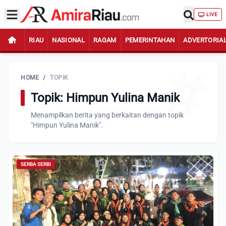
LIVE
RIAU
NASIONAL
RAGAM
PEMERINTAHAN
ADVERTORIA
HOME
/
TOPIK
Topik: Himpun Yulina Manik
Menampilkan berita yang berkaitan dengan topik
"Himpun Yulina Manik".
SERBA SERBI