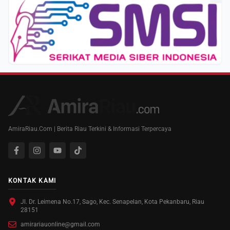
AmiraRiau.Com | Berita Riau Terkini & Informasi Terpercaya
KONTAK KAMI
Jl. Dr. Leimena No.17, Sago, Kec. Senapelan, Kota Pekanbaru, Riau
28151
amirariauonline@gmail.com