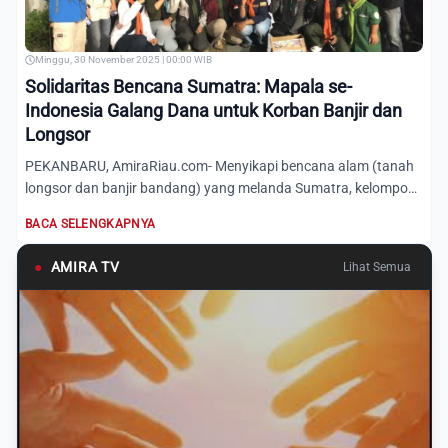
Minggu, 30 November 2025 | 00:00 WIB
Solidaritas Bencana Sumatra: Mapala se-
Indonesia Galang Dana untuk Korban Banjir dan
Longsor
PEKANBARU, AmiraRiau.com- Menyikapi bencana alam (tanah
longsor dan banjir bandang) yang melanda Sumatra, kelompok
Mahas...
BACA SELENGKAPNYA
●
AMIRA TV
Lihat Semua