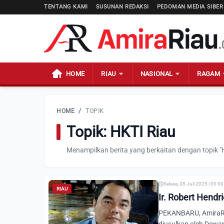
TENTANG KAMI
SUSUNAN REDAKSI
PEDOMAN MEDIA SIBER
HOME
RIAU
NASIONAL
RAGAM
HOME
/
TOPIK
Topik: HKTI Riau
Menampilkan berita yang berkaitan dengan topik "
Selasa, 08 Juli 2025 | 00:0
RIAU
Ir. Robert Hendr
PEKANBARU, AmiraRia