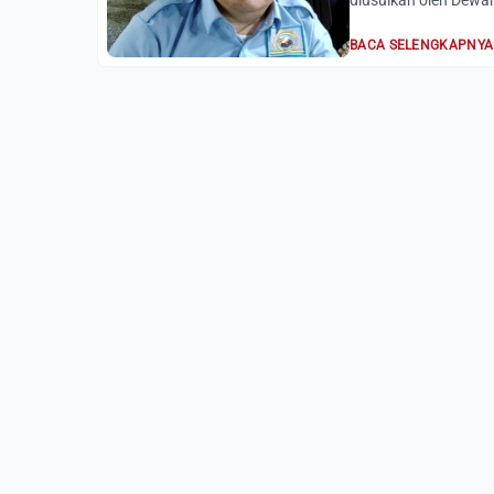
diusulkan oleh Dewa
BACA SELENGKAPNYA