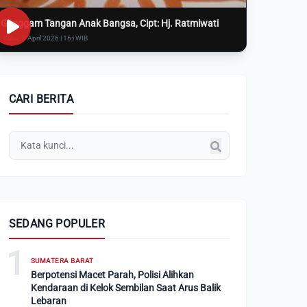
Genggam Tangan Anak Bangsa, Cipt: Hj. Ratmiwati
Rabu, 8 April 2026 | 16:i WIB
CARI BERITA
SEDANG POPULER
1
SUMATERA BARAT
Berpotensi Macet Parah, Polisi Alihkan
Kendaraan di Kelok Sembilan Saat Arus Balik
Lebaran