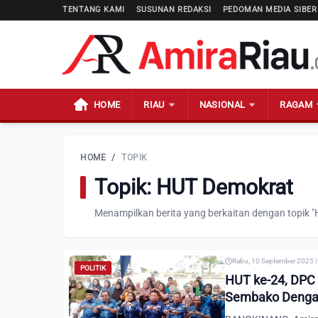
TENTANG KAMI
SUSUNAN REDAKSI
PEDOMAN MEDIA SIBER
HOME
RIAU
NASIONAL
RAGAM
HOME
/
TOPIK
Topik: HUT Demokrat
Menampilkan berita yang berkaitan dengan topik 
Rabu, 10 September 2025 |
POLITIK
HUT ke-24, DPC
Sembako Denga