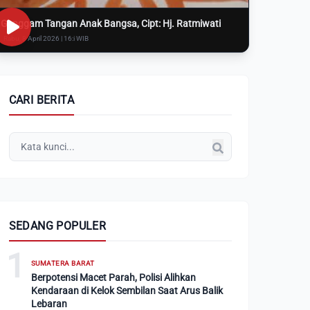
Genggam Tangan Anak Bangsa, Cipt: Hj. Ratmiwati
Rabu, 8 April 2026 | 16:i WIB
CARI BERITA
SEDANG POPULER
1
SUMATERA BARAT
Berpotensi Macet Parah, Polisi Alihkan
Kendaraan di Kelok Sembilan Saat Arus Balik
Lebaran