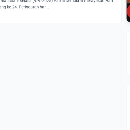
iau.com- Selasa (9/9/2025) Partai Demokrat merayakan Hari
ng ke-24. Peringatan har...