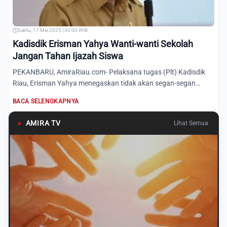
Sabtu, 17 Mei 2025 | 00:00 WIB
Kadisdik Erisman Yahya Wanti-wanti Sekolah
Jangan Tahan Ijazah Siswa
PEKANBARU, AmiraRiau.com- Pelaksana tugas (Plt) Kadisdik
Riau, Erisman Yahya menegaskan tidak akan segan-segan
tindakan...
BACA SELENGKAPNYA
●
AMIRA TV
Lihat Semua