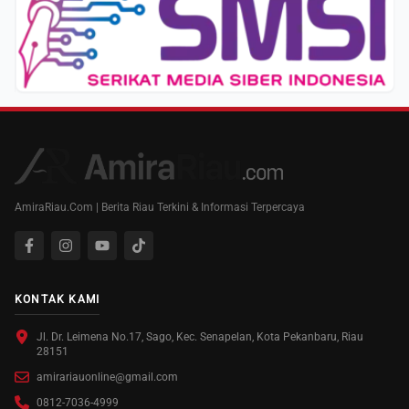
AmiraRiau.Com | Berita Riau Terkini & Informasi Terpercaya
KONTAK KAMI
Jl. Dr. Leimena No.17, Sago, Kec. Senapelan, Kota Pekanbaru, Riau
28151
amirariauonline@gmail.com
0812-7036-4999