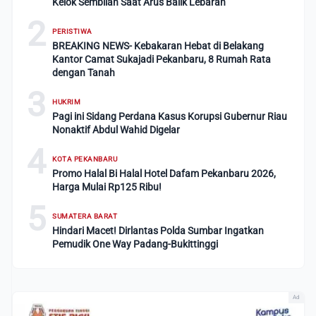
Kelok Sembilan Saat Arus Balik Lebaran
2
PERISTIWA
BREAKING NEWS- Kebakaran Hebat di Belakang
Kantor Camat Sukajadi Pekanbaru, 8 Rumah Rata
dengan Tanah
3
HUKRIM
Pagi ini Sidang Perdana Kasus Korupsi Gubernur Riau
Nonaktif Abdul Wahid Digelar
4
KOTA PEKANBARU
Promo Halal Bi Halal Hotel Dafam Pekanbaru 2026,
Harga Mulai Rp125 Ribu!
5
SUMATERA BARAT
Hindari Macet! Dirlantas Polda Sumbar Ingatkan
Pemudik One Way Padang-Bukittinggi
Ad