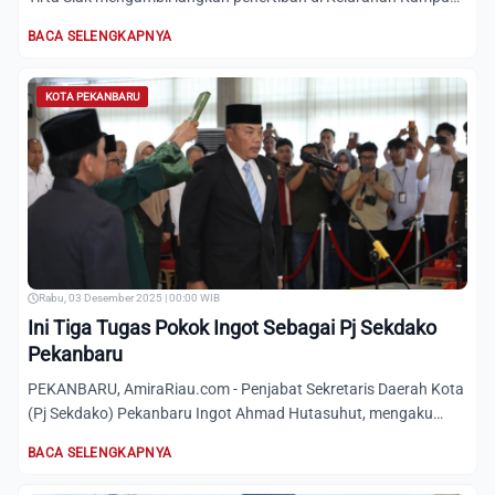
Dalam,...
BACA SELENGKAPNYA
KOTA PEKANBARU
Rabu, 03 Desember 2025 | 00:00 WIB
Ini Tiga Tugas Pokok Ingot Sebagai Pj Sekdako
Pekanbaru
PEKANBARU, AmiraRiau.com - Penjabat Sekretaris Daerah Kota
(Pj Sekdako) Pekanbaru Ingot Ahmad Hutasuhut, mengaku
diberi...
BACA SELENGKAPNYA