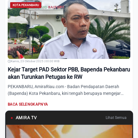
KOTA PEKANBARU
Kamis, 23 Oktober 2025 | 00:00 WIB
Kejar Target PAD Sektor PBB, Bapenda Pekanbaru
akan Turunkan Petugas ke RW
PEKANBARU, AmiraRiau.com - Badan Pendapatan Daerah
(Bapenda) Kota Pekanbaru, kini tengah berupaya mengejar
target Pendap...
BACA SELENGKAPNYA
●
AMIRA TV
Lihat Semua