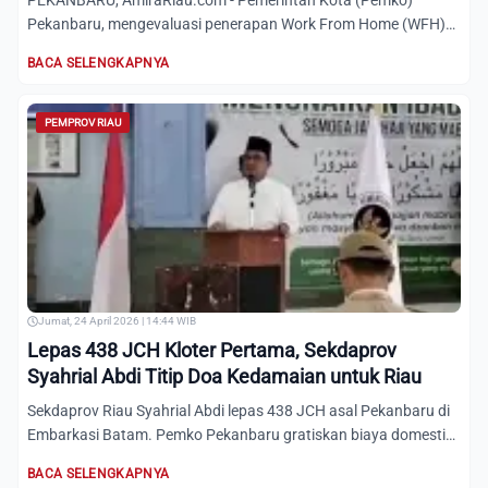
PEKANBARU, AmiraRiau.com - Pemerintah Kota (Pemko)
Pekanbaru, mengevaluasi penerapan Work From Home (WFH)
setiap hari Ju...
BACA SELENGKAPNYA
PEMPROV RIAU
Jumat, 24 April 2026 | 14:44 WIB
Lepas 438 JCH Kloter Pertama, Sekdaprov
Syahrial Abdi Titip Doa Kedamaian untuk Riau
Sekdaprov Riau Syahrial Abdi lepas 438 JCH asal Pekanbaru di
Embarkasi Batam. Pemko Pekanbaru gratiskan biaya domestik
m...
BACA SELENGKAPNYA