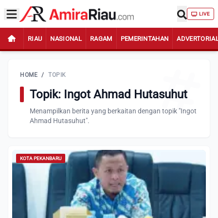
LIVE
RIAU
NASIONAL
RAGAM
PEMERINTAHAN
ADVERTORIA
HOME
/
TOPIK
Topik: Ingot Ahmad Hutasuhut
Menampilkan berita yang berkaitan dengan topik "Ingot
Ahmad Hutasuhut".
KOTA PEKANBARU