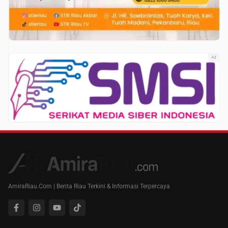
Ad
AmiraRiau.Com | Berita Riau Terkini & Informasi Terpercaya