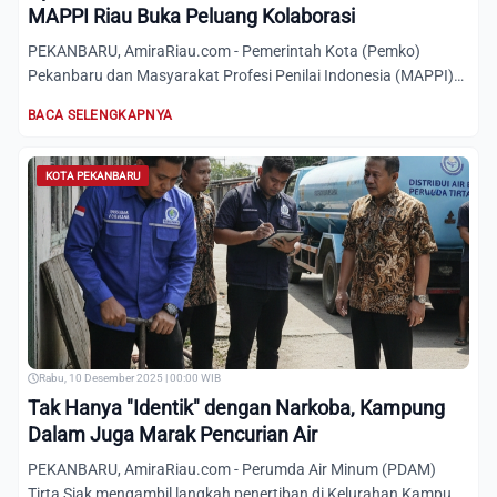
MAPPI Riau Buka Peluang Kolaborasi
PEKANBARU, AmiraRiau.com - Pemerintah Kota (Pemko)
Pekanbaru dan Masyarakat Profesi Penilai Indonesia (MAPPI)
Riau, memb...
BACA SELENGKAPNYA
KOTA PEKANBARU
Rabu, 10 Desember 2025 | 00:00 WIB
Tak Hanya "Identik" dengan Narkoba, Kampung
Dalam Juga Marak Pencurian Air
PEKANBARU, AmiraRiau.com - Perumda Air Minum (PDAM)
Tirta Siak mengambil langkah penertiban di Kelurahan Kampung