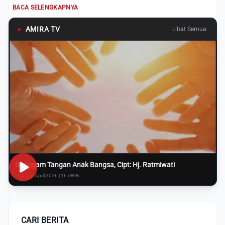
melibatkan o...
BACA SELENGKAPNYA
●
AMIRA TV
Lihat Semua
Genggam Tangan Anak Bangsa, Cipt: Hj. Ratmiwati
Rabu, 8 April 2026 | 16:i WIB
CARI BERITA