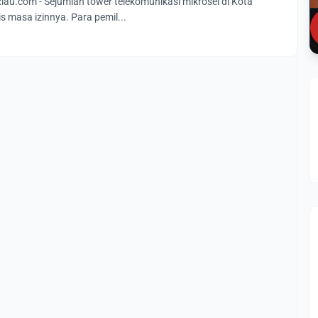
u.com - Sejumlah tower telekomunikasi mikrosel di Kota
s masa izinnya. Para pemil...