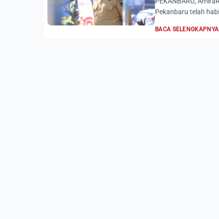
PEKANBARU, AmiraRia
Pekanbaru telah habi
BACA SELENGKAPNYA