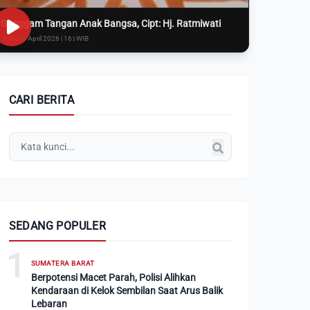
Genggam Tangan Anak Bangsa, Cipt: Hj. Ratmiwati
Rabu, 8 April 2026 | 16:i WIB
CARI BERITA
SEDANG POPULER
1
SUMATERA BARAT
Berpotensi Macet Parah, Polisi Alihkan
Kendaraan di Kelok Sembilan Saat Arus Balik
Lebaran