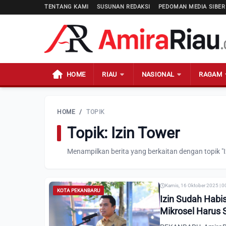
TENTANG KAMI
SUSUNAN REDAKSI
PEDOMAN MEDIA SIBER
HOME
RIAU
NASIONAL
RAGAM
HOME
/
TOPIK
Topik: Izin Tower
Menampilkan berita yang berkaitan dengan topik "I
Kamis, 16 Oktober 2025 | 0
KOTA PEKANBARU
Izin Sudah Habi
Mikrosel Harus 