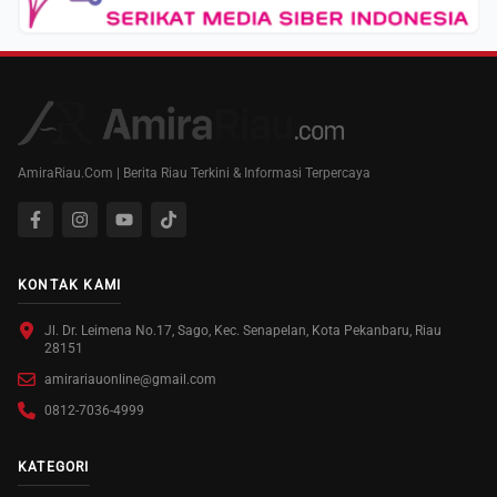
AmiraRiau.Com | Berita Riau Terkini & Informasi Terpercaya
KONTAK KAMI
Jl. Dr. Leimena No.17, Sago, Kec. Senapelan, Kota Pekanbaru, Riau
28151
amirariauonline@gmail.com
0812-7036-4999
KATEGORI