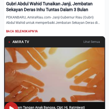
Gubri Abdul Wahid Tunaikan Janji, Jembatan
Sekayan Deras Inhu Tuntas Dalam 3 Bulan
PEKANBARU, AmiraRiau.com- Janji Gubernur Riau (Gubri)
Abdul Wahid untuk memperbaiki Jembatan Sekayan Deras di
Desa Teluk...
BACA SELENGKAPNYA
●
AMIRA TV
Lihat Semua
Genggam Tangan Anak Bangsa, Cipt: Hj. Ratmiwati