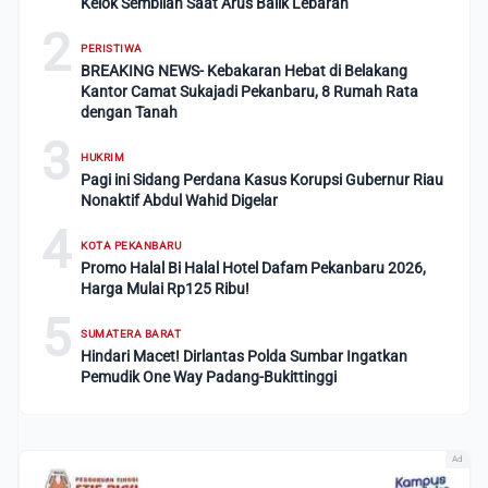
Kelok Sembilan Saat Arus Balik Lebaran
2
PERISTIWA
BREAKING NEWS- Kebakaran Hebat di Belakang
Kantor Camat Sukajadi Pekanbaru, 8 Rumah Rata
dengan Tanah
3
HUKRIM
Pagi ini Sidang Perdana Kasus Korupsi Gubernur Riau
Nonaktif Abdul Wahid Digelar
4
KOTA PEKANBARU
Promo Halal Bi Halal Hotel Dafam Pekanbaru 2026,
Harga Mulai Rp125 Ribu!
5
SUMATERA BARAT
Hindari Macet! Dirlantas Polda Sumbar Ingatkan
Pemudik One Way Padang-Bukittinggi
Ad