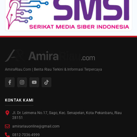
AmiraRiau.Com | Berita Riau Terkini & Informasi Terpercaya
KONTAK KAMI
Jl. Dr. Leimena No.17, Sago, Kec. Senapelan, Kota Pekanbaru, Riau
28151
amirariauonline@gmail.com
0812-7036-4999