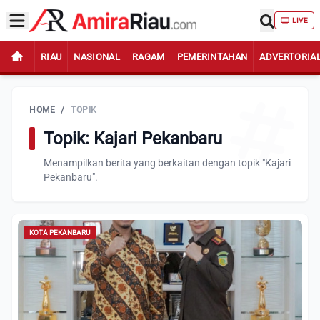
LIVE
RIAU
NASIONAL
RAGAM
PEMERINTAHAN
ADVERTORIA
HOME
/
TOPIK
Topik: Kajari Pekanbaru
Menampilkan berita yang berkaitan dengan topik "Kajari
Pekanbaru".
KOTA PEKANBARU