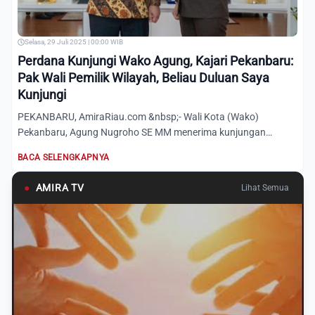
Selasa, 29 Juli 2025 | 00:00 WIB
Perdana Kunjungi Wako Agung, Kajari Pekanbaru:
Pak Wali Pemilik Wilayah, Beliau Duluan Saya
Kunjungi
PEKANBARU, AmiraRiau.com &nbsp;- Wali Kota (Wako)
Pekanbaru, Agung Nugroho SE MM menerima kunjungan
Kepala Kejaksaan Neg...
BACA SELENGKAPNYA
●
AMIRA TV
Lihat Semua