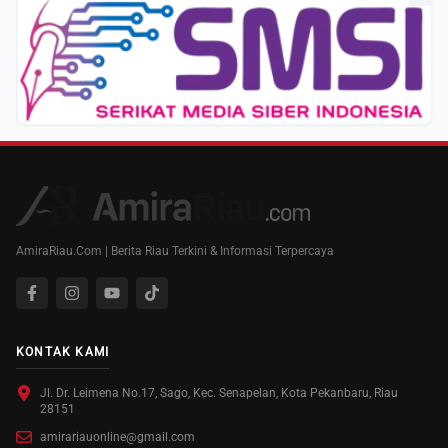
AmiraRiau.Com | Berita Riau Terkini & Informasi Terpercaya
KONTAK KAMI
Jl. Dr. Leimena No.17, Sago, Kec. Senapelan, Kota Pekanbaru, Riau
28151
amirariauonline@gmail.com