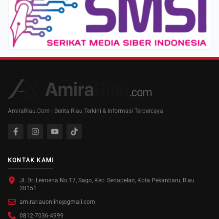
AmiraRiau.Com | Berita Riau Terkini & Informasi Terpercaya
KONTAK KAMI
Jl. Dr. Leimena No.17, Sago, Kec. Senapelan, Kota Pekanbaru, Riau
28151
amirariauonline@gmail.com
0812-7036-4999