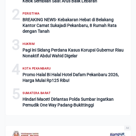
Kelok Sembilan Saat Arus Balik Lebaran
2
PERISTIWA
BREAKING NEWS- Kebakaran Hebat di Belakang
Kantor Camat Sukajadi Pekanbaru, 8 Rumah Rata
dengan Tanah
3
HUKRIM
Pagi ini Sidang Perdana Kasus Korupsi Gubernur Riau
Nonaktif Abdul Wahid Digelar
4
KOTA PEKANBARU
Promo Halal Bi Halal Hotel Dafam Pekanbaru 2026,
Harga Mulai Rp125 Ribu!
5
SUMATERA BARAT
Hindari Macet! Dirlantas Polda Sumbar Ingatkan
Pemudik One Way Padang-Bukittinggi
Ad