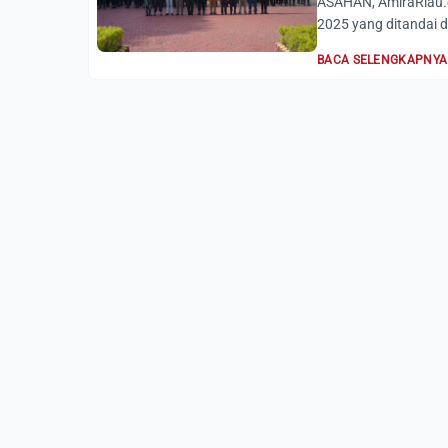
ASAHAN, AmiraRiau.c
2025 yang ditandai d
BACA SELENGKAPNYA