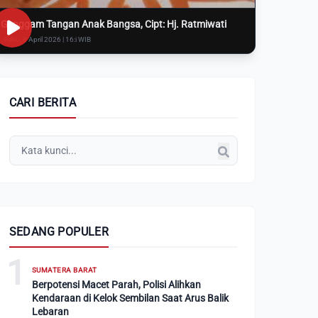
Genggam Tangan Anak Bangsa, Cipt: Hj. Ratmiwati
Rabu, 8 April 2026 | 16:i WIB
CARI BERITA
SEDANG POPULER
1
SUMATERA BARAT
Berpotensi Macet Parah, Polisi Alihkan
Kendaraan di Kelok Sembilan Saat Arus Balik
Lebaran