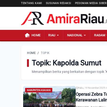
TENTANG KAMI
SUSUNAN REDAKSI
PEDOMAN MEDIA SIBER
HOME
RIAU
NASIONAL
RAGAM
HOME
/
TOPIK
Topik: Kapolda Sumut
Menampilkan berita yang berkaitan dengan topik 
Rabu, 19 November 2025 |
KABUPATEN ASAHAN
Operasi Zebra T
Kerawanan Lali