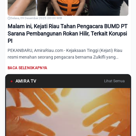
Selasa, 09 Desember 2025 | 00:00 WIB
Malam ini, Kejati Riau Tahan Pengacara BUMD PT
Sarana Pembangunan Rokan Hilir, Terkait Korupsi
PI
PEKANBARU, AmiraRiau.com - Kejaksaan Tinggi (Kejati) Riau
resmi menahan seorang pengacara bernama Zulkifli yang
diduga t...
BACA SELENGKAPNYA
●
AMIRA TV
Lihat Semua