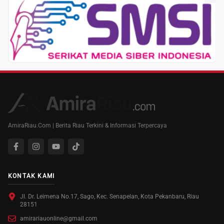
AmiraRiau.Com | Berita Riau Terkini & Informasi Terpercaya
KONTAK KAMI
Jl. Dr. Leimena No.17, Sago, Kec. Senapelan, Kota Pekanbaru, Riau
28151
amirariauonline@gmail.com