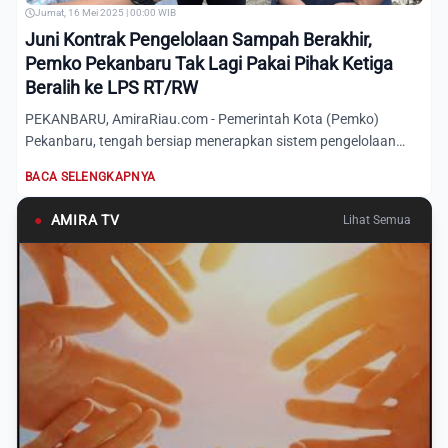
Jumat, 16 Mei 2025 | 00:00 WIB
Juni Kontrak Pengelolaan Sampah Berakhir,
Pemko Pekanbaru Tak Lagi Pakai Pihak Ketiga
Beralih ke LPS RT/RW
PEKANBARU, AmiraRiau.com - Pemerintah Kota (Pemko)
Pekanbaru, tengah bersiap menerapkan sistem pengelolaan
sampah secara...
BACA SELENGKAPNYA
●
AMIRA TV
Lihat Semua