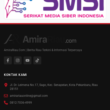
AmiraRiau.Com | Berita Riau Terkini & Informasi Terpercaya
KONTAK KAMI
Jl. Dr. Leimena No.17, Sago, Kec. Senapelan, Kota Pekanbaru, Riau
28151
amirariauonline@gmail.com
0812-7036-4999