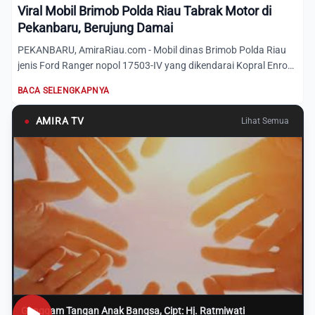
Viral Mobil Brimob Polda Riau Tabrak Motor di
Pekanbaru, Berujung Damai
PEKANBARU, AmiraRiau.com - Mobil dinas Brimob Polda Riau
jenis Ford Ranger nopol 17503-IV yang dikendarai Kopral Enro
Na...
BACA SELENGKAPNYA
●
AMIRA TV
Lihat Semua
Genggam Tangan Anak Bangsa, Cipt: Hj. Ratmiwati