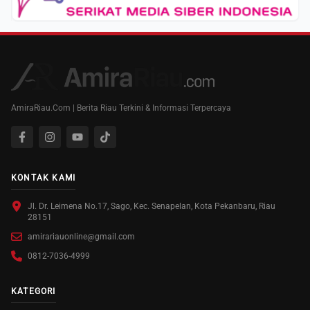
AmiraRiau.Com | Berita Riau Terkini & Informasi Terpercaya
KONTAK KAMI
Jl. Dr. Leimena No.17, Sago, Kec. Senapelan, Kota Pekanbaru, Riau
28151
amirariauonline@gmail.com
0812-7036-4999
KATEGORI