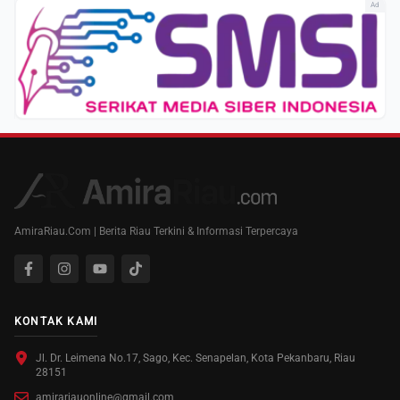
Ad
AmiraRiau.Com | Berita Riau Terkini & Informasi Terpercaya
KONTAK KAMI
Jl. Dr. Leimena No.17, Sago, Kec. Senapelan, Kota Pekanbaru, Riau
28151
amirariauonline@gmail.com