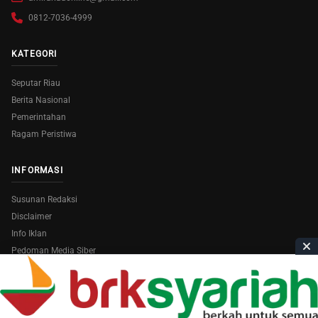
0812-7036-4999
KATEGORI
Seputar Riau
Berita Nasional
Pemerintahan
Ragam Peristiwa
INFORMASI
Susunan Redaksi
Disclaimer
Info Iklan
Pedoman Media Siber
Copyright © 2026
AmiraRiau.com
. All Rights Reserved.