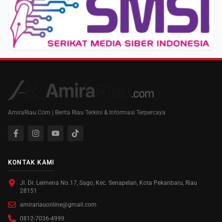
AmiraRiau.Com | Berita Riau Terkini & Informasi Terpercaya
KONTAK KAMI
Jl. Dr. Leimena No.17, Sago, Kec. Senapelan, Kota Pekanbaru, Riau
28151
amirariauonline@gmail.com
0812-7036-4999