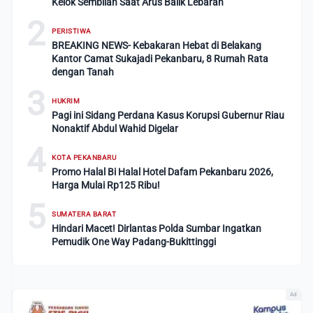
Kelok Sembilan Saat Arus Balik Lebaran
2
PERISTIWA
BREAKING NEWS- Kebakaran Hebat di Belakang
Kantor Camat Sukajadi Pekanbaru, 8 Rumah Rata
dengan Tanah
3
HUKRIM
Pagi ini Sidang Perdana Kasus Korupsi Gubernur Riau
Nonaktif Abdul Wahid Digelar
4
KOTA PEKANBARU
Promo Halal Bi Halal Hotel Dafam Pekanbaru 2026,
Harga Mulai Rp125 Ribu!
5
SUMATERA BARAT
Hindari Macet! Dirlantas Polda Sumbar Ingatkan
Pemudik One Way Padang-Bukittinggi
Ad