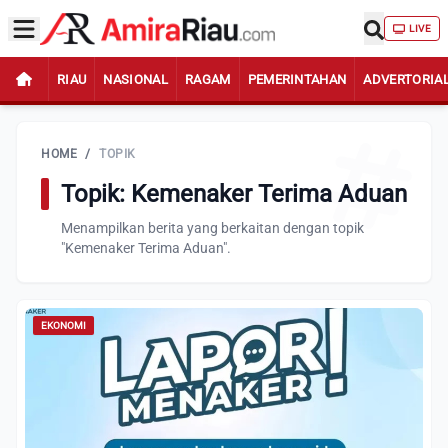
LIVE
RIAU
NASIONAL
RAGAM
PEMERINTAHAN
ADVERTORIA
HOME
/
TOPIK
Topik: Kemenaker Terima Aduan
Menampilkan berita yang berkaitan dengan topik
"Kemenaker Terima Aduan".
EKONOMI