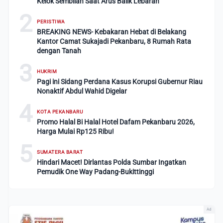
Kelok Sembilan Saat Arus Balik Lebaran
2
PERISTIWA
BREAKING NEWS- Kebakaran Hebat di Belakang
Kantor Camat Sukajadi Pekanbaru, 8 Rumah Rata
dengan Tanah
3
HUKRIM
Pagi ini Sidang Perdana Kasus Korupsi Gubernur Riau
Nonaktif Abdul Wahid Digelar
4
KOTA PEKANBARU
Promo Halal Bi Halal Hotel Dafam Pekanbaru 2026,
Harga Mulai Rp125 Ribu!
5
SUMATERA BARAT
Hindari Macet! Dirlantas Polda Sumbar Ingatkan
Pemudik One Way Padang-Bukittinggi
Ad