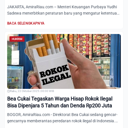
JAKARTA, AmiraRiau.com – Menteri Keuangan Purbaya Yudhi
Sadewa menerbitkan peraturan baru yang mengatur ketentuan
pengaw...
BACA SELENGKAPNYA
HUKRIM
Rabu, 22 Oktober 2025 | 00:00 WIB
Bea Cukai Tegaskan Warga Hisap Rokok Ilegal
Bisa Dipenjara 5 Tahun dan Denda Rp200 Juta
BOGOR, AmiraRiau.com - Direktorat Bea Cukai sedang gencar-
gencarnya memberantas peredaran rokok ilegal di Indonesia.
San...