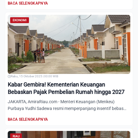
BACA SELENGKAPNYA
EKONOMI
Rabu, 15 Oktober 2025 | 00:00 WIB
Kabar Gembira! Kementerian Keuangan
Bebaskan Pajak Pembelian Rumah hingga 2027
JAKARTA, AmiraRiau.com - Menteri Keuangan (Menkeu)
Purbaya Yudhi Sadewa resmi memperpanjang insentif bebas
pajak pertamb...
BACA SELENGKAPNYA
RIAU