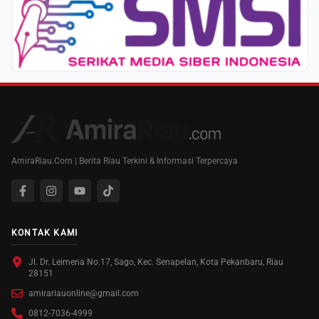
AmiraRiau.Com | Berita Riau Terkini & Informasi Terpercaya
KONTAK KAMI
Jl. Dr. Leimena No.17, Sago, Kec. Senapelan, Kota Pekanbaru, Riau
28151
amirariauonline@gmail.com
0812-7036-4999