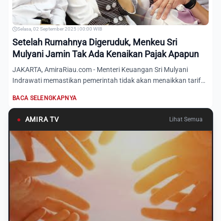
Selasa, 02 September 2025 | 00:00 WIB
Setelah Rumahnya Digeruduk, Menkeu Sri
Mulyani Jamin Tak Ada Kenaikan Pajak Apapun
JAKARTA, AmiraRiau.com - Menteri Keuangan Sri Mulyani
Indrawati memastikan pemerintah tidak akan menaikkan tarif
pajak m...
BACA SELENGKAPNYA
●
AMIRA TV
Lihat Semua