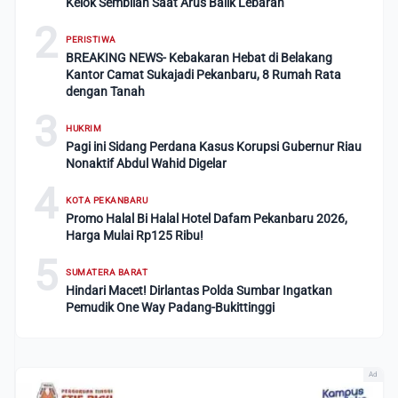
Kelok Sembilan Saat Arus Balik Lebaran
2
PERISTIWA
BREAKING NEWS- Kebakaran Hebat di Belakang
Kantor Camat Sukajadi Pekanbaru, 8 Rumah Rata
dengan Tanah
3
HUKRIM
Pagi ini Sidang Perdana Kasus Korupsi Gubernur Riau
Nonaktif Abdul Wahid Digelar
4
KOTA PEKANBARU
Promo Halal Bi Halal Hotel Dafam Pekanbaru 2026,
Harga Mulai Rp125 Ribu!
5
SUMATERA BARAT
Hindari Macet! Dirlantas Polda Sumbar Ingatkan
Pemudik One Way Padang-Bukittinggi
Ad