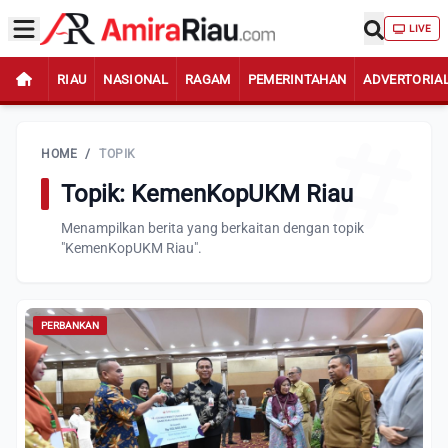
LIVE
RIAU
NASIONAL
RAGAM
PEMERINTAHAN
ADVERTORIA
HOME
/
TOPIK
Topik: KemenKopUKM Riau
Menampilkan berita yang berkaitan dengan topik
"KemenKopUKM Riau".
PERBANKAN