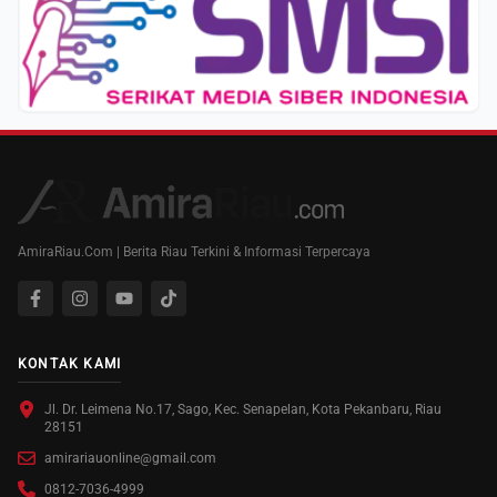
AmiraRiau.Com | Berita Riau Terkini & Informasi Terpercaya
KONTAK KAMI
Jl. Dr. Leimena No.17, Sago, Kec. Senapelan, Kota Pekanbaru, Riau
28151
amirariauonline@gmail.com
0812-7036-4999