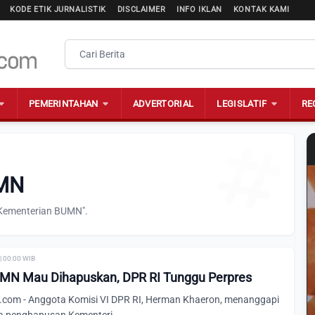
KODE ETIK JURNALISTIK
DISCLAIMER
INFO IKLAN
KONTAK KAMI
PEMERINTAHAN
ADVERTORIAL
LEGISLATIF
RE
UMN
"Kementerian BUMN".
| 00:00 WIB
MN Mau Dihapuskan, DPR RI Tunggu Perpres
com - Anggota Komisi VI DPR RI, Herman Khaeron, menanggapi