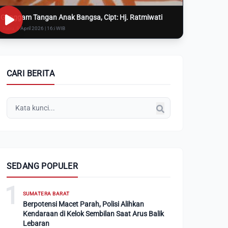
Genggam Tangan Anak Bangsa, Cipt: Hj. Ratmiwati
Rabu, 8 April 2026 | 16:i WIB
CARI BERITA
SEDANG POPULER
1
SUMATERA BARAT
Berpotensi Macet Parah, Polisi Alihkan
Kendaraan di Kelok Sembilan Saat Arus Balik
Lebaran