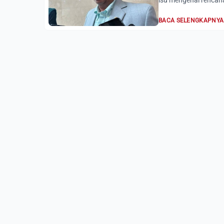
isu mengenai rencan
BACA SELENGKAPNYA