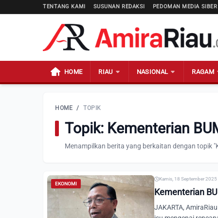
TENTANG KAMI
SUSUNAN REDAKSI
PEDOMAN MEDIA SIBER
HOME
RIAU
NASIONAL
RAGAM
HOME
/
TOPIK
Topik: Kementerian B
Menampilkan berita yang berkaitan dengan topik 
Kamis, 18 September 2025 
EKONOMI
Kementerian BU
JAKARTA, AmiraRiau.