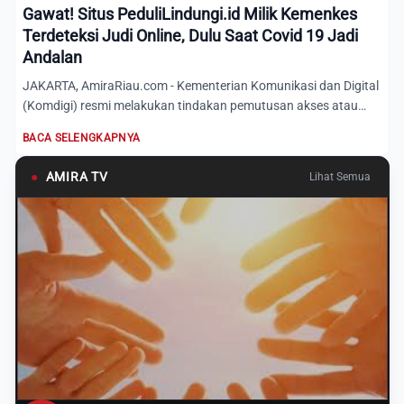
Gawat! Situs PeduliLindungi.id Milik Kemenkes
Terdeteksi Judi Online, Dulu Saat Covid 19 Jadi
Andalan
JAKARTA, AmiraRiau.com - Kementerian Komunikasi dan Digital
(Komdigi) resmi melakukan tindakan pemutusan akses atau
take...
BACA SELENGKAPNYA
●
AMIRA TV
Lihat Semua