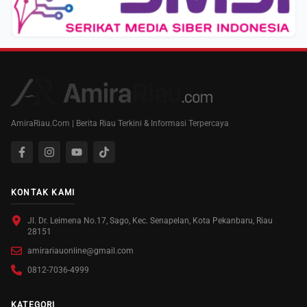
AmiraRiau.Com | Berita Riau Terkini & Informasi Terpercaya
KONTAK KAMI
Jl. Dr. Leimena No.17, Sago, Kec. Senapelan, Kota Pekanbaru, Riau
28151
amirariauonline@gmail.com
0812-7036-4999
KATEGORI