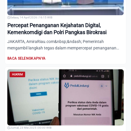
Selasa, 14 April 2026 | 16:15 WIB
Percepat Penanganan Kejahatan Digital,
Kemenkomdigi dan Polri Pangkas Birokrasi
JAKARTA, AmiraRiau.com&nbsp;&ndash; Pemerintah
mengambil langkah tegas dalam mempercepat penanganan
kejahatan di ruang s...
BACA SELENGKAPNYA
HUKRIM
Jumat, 23 Mei 2025 | 00:00 WIB