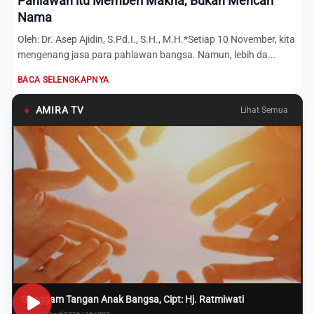
Pahlawan itu Memberi Makna, Bukan Mencari
Nama
Oleh: Dr. Asep Ajidin, S.Pd.I., S.H., M.H.*Setiap 10 November, kita
mengenang jasa para pahlawan bangsa. Namun, lebih da...
BACA SELENGKAPNYA
●
AMIRA TV
Lihat Semua
Genggam Tangan Anak Bangsa, Cipt: Hj. Ratmiwati