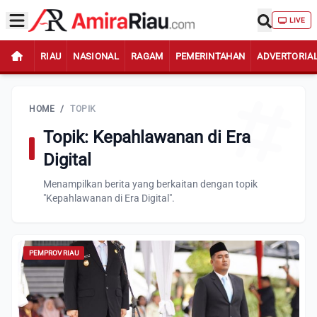
LIVE
RIAU
NASIONAL
RAGAM
PEMERINTAHAN
ADVERTORIA
HOME
/
TOPIK
Topik: Kepahlawanan di Era
Digital
Menampilkan berita yang berkaitan dengan topik
"Kepahlawanan di Era Digital".
PEMPROV RIAU