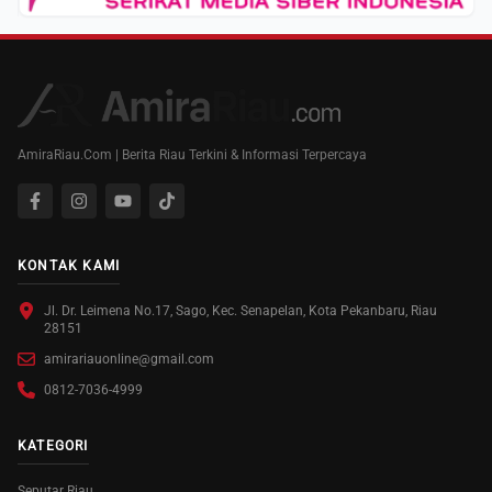
AmiraRiau.Com | Berita Riau Terkini & Informasi Terpercaya
KONTAK KAMI
Jl. Dr. Leimena No.17, Sago, Kec. Senapelan, Kota Pekanbaru, Riau
28151
amirariauonline@gmail.com
0812-7036-4999
KATEGORI
Seputar Riau