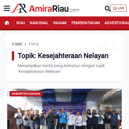
LIVE
RIAU
NASIONAL
RAGAM
PEMERINTAHAN
ADVERTORIA
HOME
/
TOPIK
Topik: Kesejahteraan Nelayan
Menampilkan berita yang berkaitan dengan topik
"Kesejahteraan Nelayan".
KABUPATEN ASAHAN