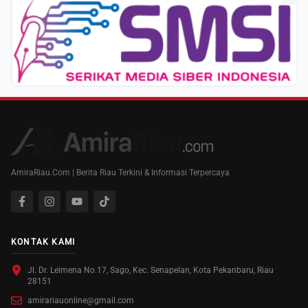
AmiraRiau.Com | Berita Riau Terkini & Informasi Terpercaya
KONTAK KAMI
Jl. Dr. Leimena No.17, Sago, Kec. Senapelan, Kota Pekanbaru, Riau
28151
amirariauonline@gmail.com