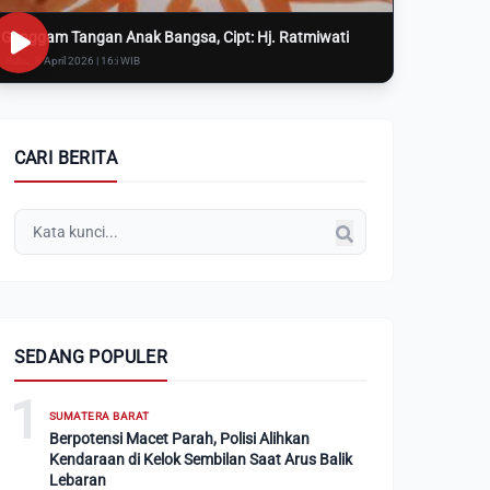
Genggam Tangan Anak Bangsa, Cipt: Hj. Ratmiwati
Rabu, 8 April 2026 | 16:i WIB
CARI BERITA
SEDANG POPULER
1
SUMATERA BARAT
Berpotensi Macet Parah, Polisi Alihkan
Kendaraan di Kelok Sembilan Saat Arus Balik
Lebaran