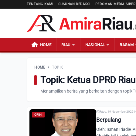
TENTANG KAMI
SUSUNAN REDAKSI
PEDOMAN MEDIA SIBER
HOME
RIAU
NASIONAL
RAGAM
HOME
/
TOPIK
Topik: Ketua DPRD Riau
Menampilkan berita yang berkaitan dengan topik "
Rabu, 19 November 2025 |
OPINI
Berpulang
Oleh: Isman IriadiRIA