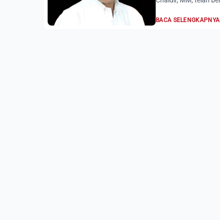
Chaidir, MM, telah be
BACA SELENGKAPNYA