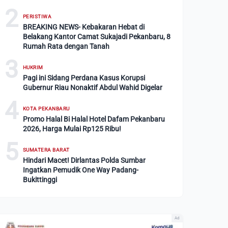
2
PERISTIWA
BREAKING NEWS- Kebakaran Hebat di
Belakang Kantor Camat Sukajadi Pekanbaru, 8
Rumah Rata dengan Tanah
3
HUKRIM
Pagi ini Sidang Perdana Kasus Korupsi
Gubernur Riau Nonaktif Abdul Wahid Digelar
4
KOTA PEKANBARU
Promo Halal Bi Halal Hotel Dafam Pekanbaru
2026, Harga Mulai Rp125 Ribu!
5
SUMATERA BARAT
Hindari Macet! Dirlantas Polda Sumbar
Ingatkan Pemudik One Way Padang-
Bukittinggi
Ad