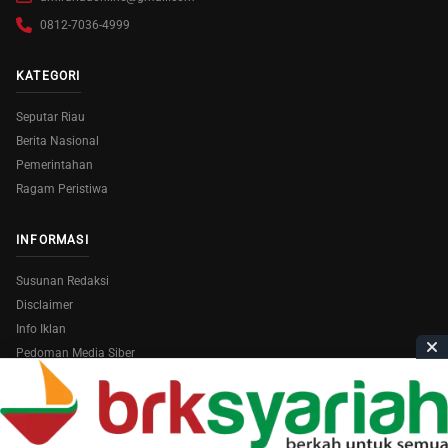
0812-7036-4999
KATEGORI
Seputar Riau
Berita Nasional
Pemerintahan
Ragam Peristiwa
INFORMASI
Susunan Redaksi
Disclaimer
Info Iklan
Pedoman Media Siber
Copyright © 2026
AmiraRiau.com
. All Rights Reserved.