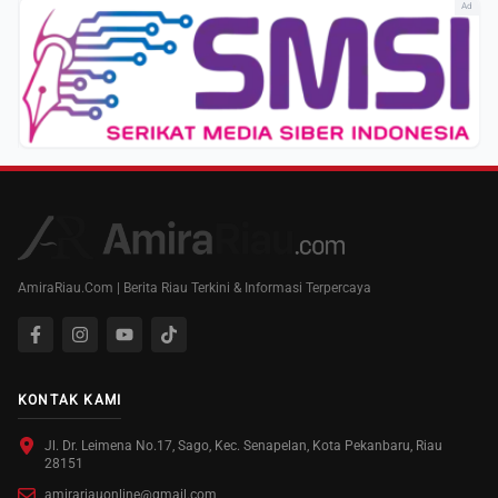
Ad
AmiraRiau.Com | Berita Riau Terkini & Informasi Terpercaya
KONTAK KAMI
Jl. Dr. Leimena No.17, Sago, Kec. Senapelan, Kota Pekanbaru, Riau
28151
amirariauonline@gmail.com