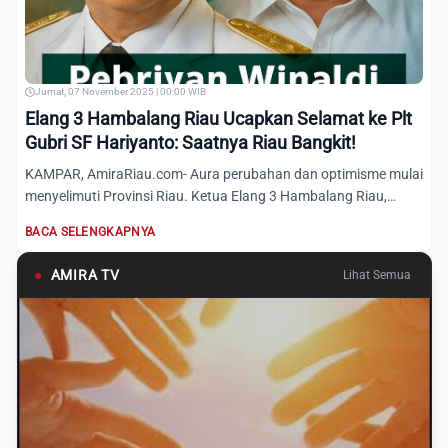
Jumat, 07 November 2025 | 00:00 WIB
Elang 3 Hambalang Riau Ucapkan Selamat ke Plt
Gubri SF Hariyanto: Saatnya Riau Bangkit!
KAMPAR, AmiraRiau.com- Aura perubahan dan optimisme mulai
menyelimuti Provinsi Riau. Ketua Elang 3 Hambalang Riau,
Pebri...
BACA SELENGKAPNYA
●
AMIRA TV
Lihat Semua