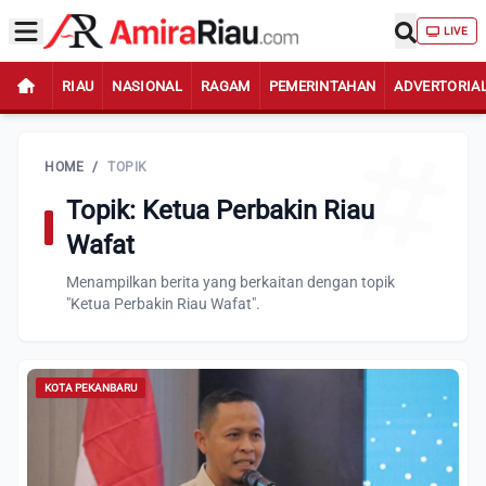
LIVE
RIAU
NASIONAL
RAGAM
PEMERINTAHAN
ADVERTORIA
HOME
/
TOPIK
Topik: Ketua Perbakin Riau
Wafat
Menampilkan berita yang berkaitan dengan topik
"Ketua Perbakin Riau Wafat".
KOTA PEKANBARU