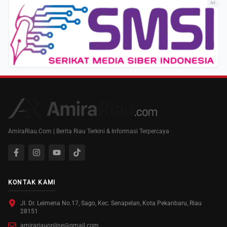
Ad
AmiraRiau.Com | Berita Riau Terkini & Informasi Terpercaya
KONTAK KAMI
Jl. Dr. Leimena No.17, Sago, Kec. Senapelan, Kota Pekanbaru, Riau
28151
amirariauonline@gmail.com