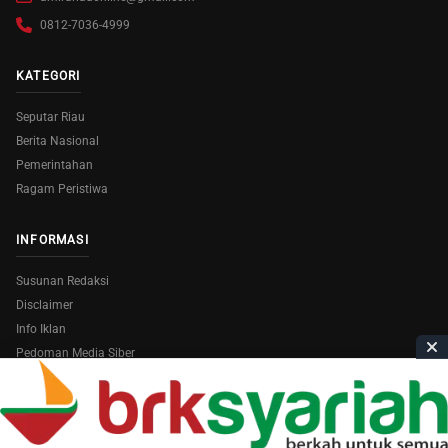
0812-7036-4999
KATEGORI
Seputar Riau
Berita Nasional
Pemerintahan
Ragam Peristiwa
INFORMASI
Susunan Redaksi
Disclaimer
Info Iklan
Pedoman Media Siber
Copyright © 2026
AmiraRiau.com
. All Rights Reserved.