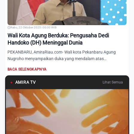
Rabu, 22 Oktober 2025 | 00:00 WIB
Wali Kota Agung Berduka: Pengusaha Dedi
Handoko (DH) Meninggal Dunia
PEKANBARU, AmiraRiau.com- Wali kota Pekanbaru Agung
Nugroho menyampaikan duka yang mendalam atas
meninggalnya Dedi Hando...
BACA SELENGKAPNYA
●
AMIRA TV
Lihat Semua