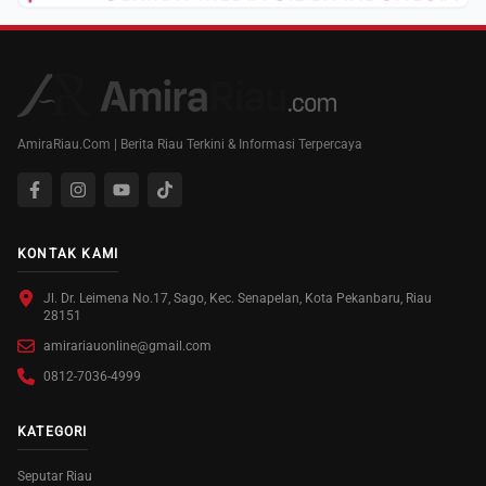
AmiraRiau.Com | Berita Riau Terkini & Informasi Terpercaya
KONTAK KAMI
Jl. Dr. Leimena No.17, Sago, Kec. Senapelan, Kota Pekanbaru, Riau
28151
amirariauonline@gmail.com
0812-7036-4999
KATEGORI
Seputar Riau