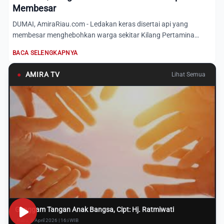
Membesar
DUMAI, AmiraRiau.com - Ledakan keras disertai api yang
membesar menghebohkan warga sekitar Kilang Pertamina
Refinery Uni...
BACA SELENGKAPNYA
●
AMIRA TV
Lihat Semua
Genggam Tangan Anak Bangsa, Cipt: Hj. Ratmiwati
Rabu, 8 April 2026 | 16:i WIB