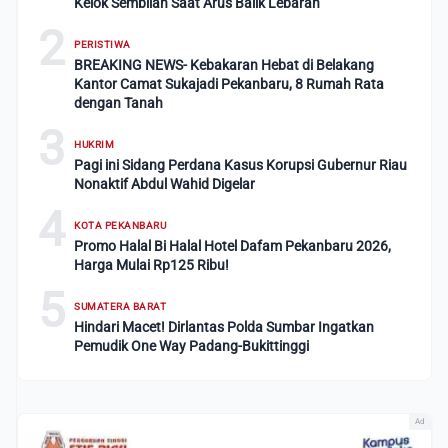
Kelok Sembilan Saat Arus Balik Lebaran
2
PERISTIWA
BREAKING NEWS- Kebakaran Hebat di Belakang
Kantor Camat Sukajadi Pekanbaru, 8 Rumah Rata
dengan Tanah
3
HUKRIM
Pagi ini Sidang Perdana Kasus Korupsi Gubernur Riau
Nonaktif Abdul Wahid Digelar
4
KOTA PEKANBARU
Promo Halal Bi Halal Hotel Dafam Pekanbaru 2026,
Harga Mulai Rp125 Ribu!
5
SUMATERA BARAT
Hindari Macet! Dirlantas Polda Sumbar Ingatkan
Pemudik One Way Padang-Bukittinggi
Ad