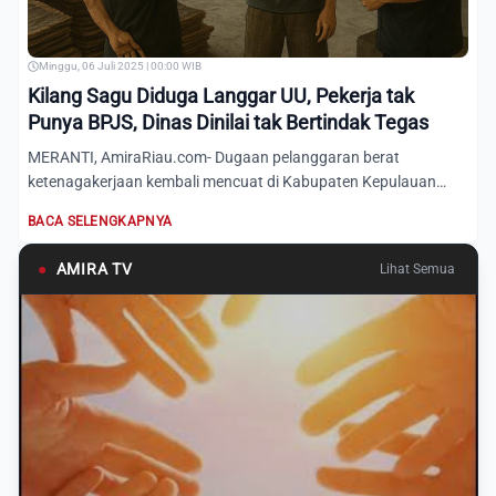
Minggu, 06 Juli 2025 | 00:00 WIB
Kilang Sagu Diduga Langgar UU, Pekerja tak
Punya BPJS, Dinas Dinilai tak Bertindak Tegas
MERANTI, AmiraRiau.com- Dugaan pelanggaran berat
ketenagakerjaan kembali mencuat di Kabupaten Kepulauan
Meranti. Kali in...
BACA SELENGKAPNYA
●
AMIRA TV
Lihat Semua