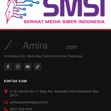
AmiraRiau.Com | Berita Riau Terkini & Informasi Terpercaya
KONTAK KAMI
Jl. Dr. Leimena No.17, Sago, Kec. Senapelan, Kota Pekanbaru, Riau
28151
amirariauonline@gmail.com
0812-7036-4999