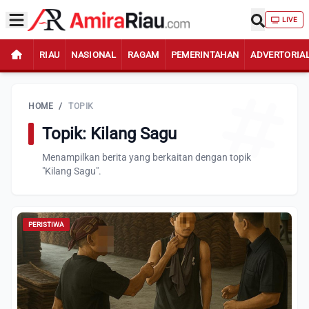
LIVE
RIAU
NASIONAL
RAGAM
PEMERINTAHAN
ADVERTORIA
HOME
/
TOPIK
Topik: Kilang Sagu
Menampilkan berita yang berkaitan dengan topik
"Kilang Sagu".
PERISTIWA