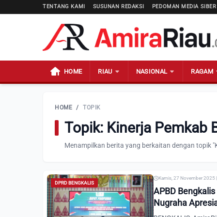
TENTANG KAMI
SUSUNAN REDAKSI
PEDOMAN MEDIA SIBER
HOME
RIAU
NASIONAL
RAGAM
HOME
/
TOPIK
Topik: Kinerja Pemkab 
Menampilkan berita yang berkaitan dengan topik "
Kamis, 27 November 2025 |
DPRD BENGKALIS
APBD Bengkalis 
Nugraha Apresi