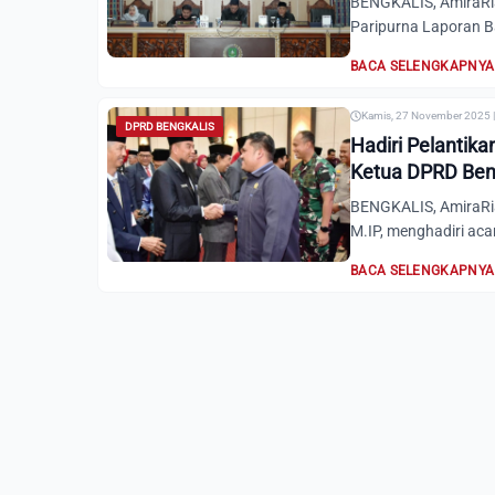
BENGKALIS, AmiraRi
Paripurna Laporan B
BACA SELENGKAPNYA
Kamis, 27 November 2025 |
DPRD BENGKALIS
Hadiri Pelantika
Ketua DPRD Ben
BENGKALIS, AmiraRia
M.IP, menghadiri ac
BACA SELENGKAPNYA