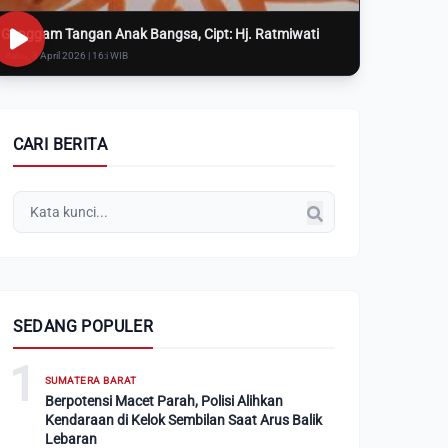
Genggam Tangan Anak Bangsa, Cipt: Hj. Ratmiwati
Rabu, 8 April 2026 | 16:i WIB
CARI BERITA
SEDANG POPULER
1
SUMATERA BARAT
Berpotensi Macet Parah, Polisi Alihkan
Kendaraan di Kelok Sembilan Saat Arus Balik
Lebaran