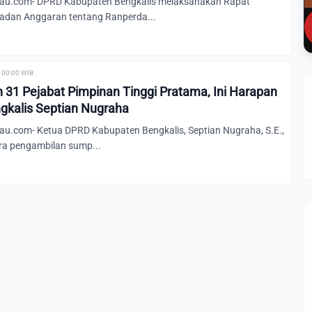
au.com- DPRD Kabupaten Bengkalis melaksanakan Rapat
adan Anggaran tentang Ranperda...
 00:00 WIB
n 31 Pejabat Pimpinan Tinggi Pratama, Ini Harapan
gkalis Septian Nugraha
u.com- Ketua DPRD Kabupaten Bengkalis, Septian Nugraha, S.E.,
ara pengambilan sump...