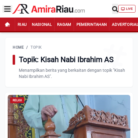
LIVE
RIAU
NASIONAL
RAGAM
PEMERINTAHAN
ADVERTORIA
HOME
/
TOPIK
Topik: Kisah Nabi Ibrahim AS
Menampilkan berita yang berkaitan dengan topik "Kisah
Nabi Ibrahim AS".
RELIGI