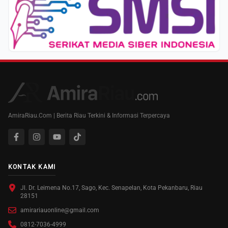
AmiraRiau.Com | Berita Riau Terkini & Informasi Terpercaya
KONTAK KAMI
Jl. Dr. Leimena No.17, Sago, Kec. Senapelan, Kota Pekanbaru, Riau
28151
amirariauonline@gmail.com
0812-7036-4999