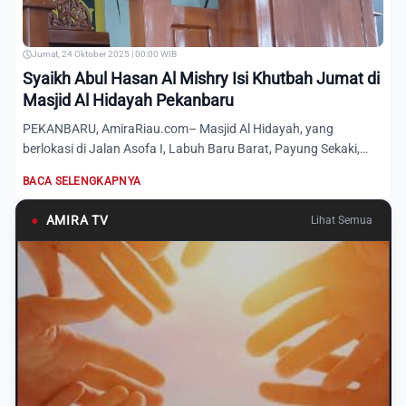
Jumat, 24 Oktober 2025 | 00:00 WIB
Syaikh Abul Hasan Al Mishry Isi Khutbah Jumat di
Masjid Al Hidayah Pekanbaru
PEKANBARU, AmiraRiau.com– Masjid Al Hidayah, yang
berlokasi di Jalan Asofa I, Labuh Baru Barat, Payung Sekaki,
hari ini...
BACA SELENGKAPNYA
●
AMIRA TV
Lihat Semua