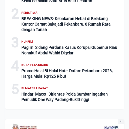
Kelok Sembilan Saat Arus Balik Lebaran
2
PERISTIWA
BREAKING NEWS- Kebakaran Hebat di Belakang
Kantor Camat Sukajadi Pekanbaru, 8 Rumah Rata
dengan Tanah
3
HUKRIM
Pagi ini Sidang Perdana Kasus Korupsi Gubernur Riau
Nonaktif Abdul Wahid Digelar
4
KOTA PEKANBARU
Promo Halal Bi Halal Hotel Dafam Pekanbaru 2026,
Harga Mulai Rp125 Ribu!
5
SUMATERA BARAT
Hindari Macet! Dirlantas Polda Sumbar Ingatkan
Pemudik One Way Padang-Bukittinggi
Ad