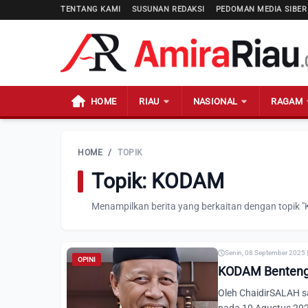
TENTANG KAMI
SUSUNAN REDAKSI
PEDOMAN MEDIA SIBER
HOME
RIAU
NASIONAL
RAGAM
HOME
/
TOPIK
Topik: KODAM
Menampilkan berita yang berkaitan dengan topik 
Senin, 08 September 2025 
OPINI
KODAM Benteng 
Oleh ChaidirSALAH s