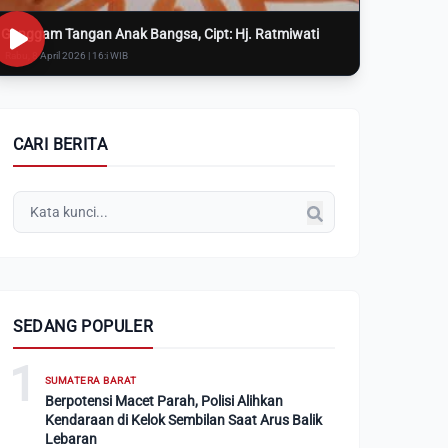
Genggam Tangan Anak Bangsa, Cipt: Hj. Ratmiwati
Rabu, 8 April 2026 | 16:i WIB
CARI BERITA
SEDANG POPULER
1
SUMATERA BARAT
Berpotensi Macet Parah, Polisi Alihkan
Kendaraan di Kelok Sembilan Saat Arus Balik
Lebaran