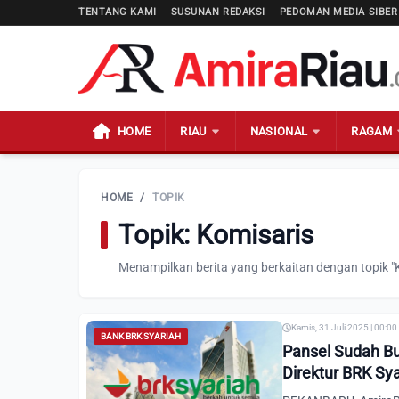
TENTANG KAMI
SUSUNAN REDAKSI
PEDOMAN MEDIA SIBER
HOME
RIAU
NASIONAL
RAGAM
HOME
/
TOPIK
Topik: Komisaris
Menampilkan berita yang berkaitan dengan topik "
Kamis, 31 Juli 2025 | 00:0
BANK BRK SYARIAH
Pansel Sudah Bu
Direktur BRK Sy