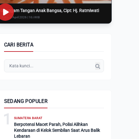
Genggam Tangan Anak Bangsa, Cipt: Hj. Ratmiwati
Rabu, 8 April 2026 | 16:i WIB
CARI BERITA
SEDANG POPULER
1
SUMATERA BARAT
Berpotensi Macet Parah, Polisi Alihkan
Kendaraan di Kelok Sembilan Saat Arus Balik
Lebaran