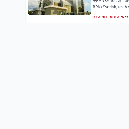
PEKANBARU, AmiraRia
(BRK) Syariah, telah
BACA SELENGKAPNYA