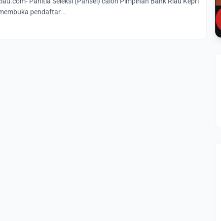
u.com- Panitia Seleksi (Pansel) calon Pimpinan Bank Riau Kepri
 membuka pendaftar...