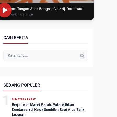
Genggam Tangan Anak Bangsa, Cipt: Hj. Ratmiwati
Rabu, 8 April 2026 | 16:i WIB
CARI BERITA
SEDANG POPULER
1
SUMATERA BARAT
Berpotensi Macet Parah, Polisi Alihkan
Kendaraan di Kelok Sembilan Saat Arus Balik
Lebaran