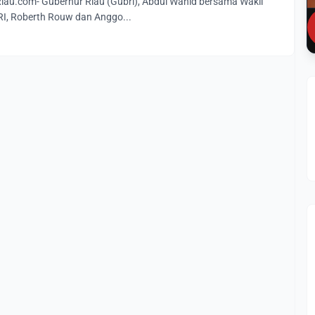
u.com- Gubernur Riau (Gubri), Abdul Wahid bersama Wakil
RI, Roberth Rouw dan Anggo...