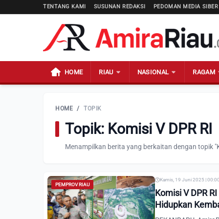
TENTANG KAMI
SUSUNAN REDAKSI
PEDOMAN MEDIA SIBER
HOME
RIAU
NASIONAL
RAGAM
HOME
/
TOPIK
Topik: Komisi V DPR RI
Menampilkan berita yang berkaitan dengan topik "
Kamis, 19 Juni 2025 | 00:0
PEMPROV RIAU
Komisi V DPR RI
Hidupkan Kemba