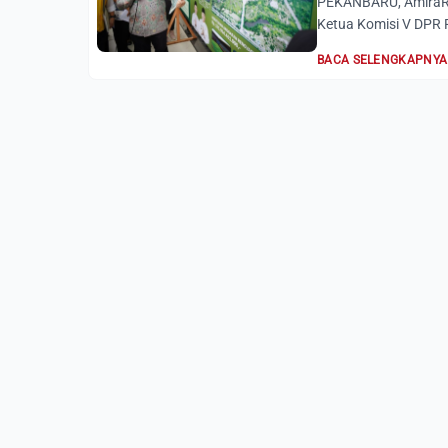
PEKANBARU, AmiraRia
Ketua Komisi V DPR 
BACA SELENGKAPNYA