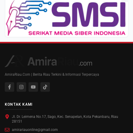
AmiraRiau.Com | Berita Riau Terkini & Informasi Terpercaya
KONTAK KAMI
Jl. Dr. Leimena No.17, Sago, Kec. Senapelan, Kota Pekanbaru, Riau
28151
amirariauonline@gmail.com