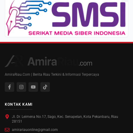
AmiraRiau.Com | Berita Riau Terkini & Informasi Terpercaya
KONTAK KAMI
Jl. Dr. Leimena No.17, Sago, Kec. Senapelan, Kota Pekanbaru, Riau
28151
amirariauonline@gmail.com