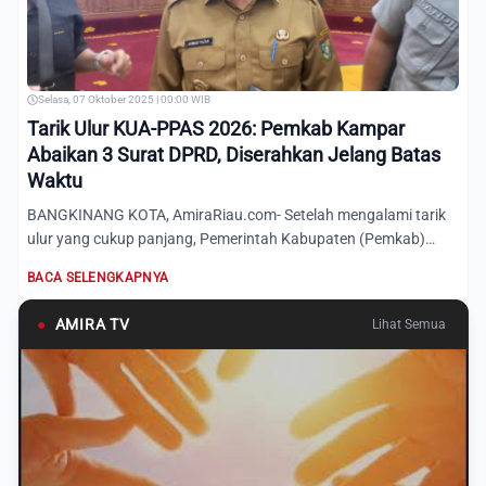
Selasa, 07 Oktober 2025 | 00:00 WIB
Tarik Ulur KUA-PPAS 2026: Pemkab Kampar
Abaikan 3 Surat DPRD, Diserahkan Jelang Batas
Waktu
BANGKINANG KOTA, AmiraRiau.com- Setelah mengalami tarik
ulur yang cukup panjang, Pemerintah Kabupaten (Pemkab)
Kampar ak...
BACA SELENGKAPNYA
●
AMIRA TV
Lihat Semua