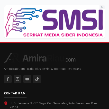
Ad
AmiraRiau.Com | Berita Riau Terkini & Informasi Terpercaya
KONTAK KAMI
Jl. Dr. Leimena No.17, Sago, Kec. Senapelan, Kota Pekanbaru, Riau
28151