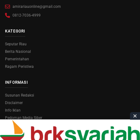
amirariauonline@gmail.com
0812-7036-4999
KATEGORI
Seputar Riau
Berita Nasional
Pemerintahan
Ragam Peristiwa
INFORMASI
Susunan Redaksi
Disclaimer
Info Iklan
Pedoman Media Siber