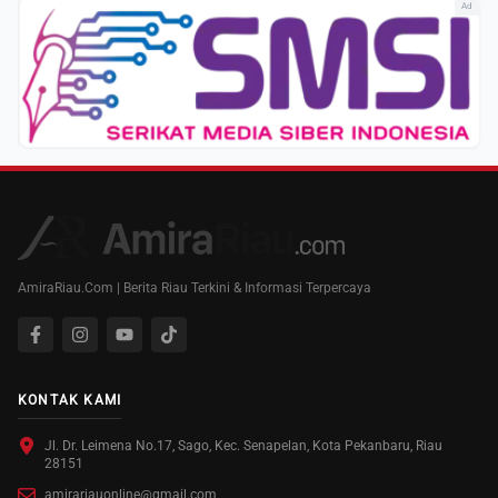
Ad
AmiraRiau.Com | Berita Riau Terkini & Informasi Terpercaya
KONTAK KAMI
Jl. Dr. Leimena No.17, Sago, Kec. Senapelan, Kota Pekanbaru, Riau
28151
amirariauonline@gmail.com