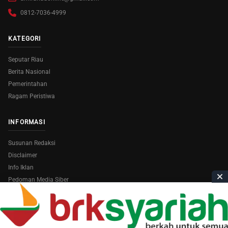
0812-7036-4999
KATEGORI
Seputar Riau
Berita Nasional
Pemerintahan
Ragam Peristiwa
INFORMASI
Susunan Redaksi
Disclaimer
Info Iklan
Pedoman Media Siber
Copyright © 2026
AmiraRiau.com
. All Rights Reserved.