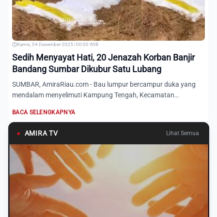
Kamis, 04 Desember 2025 | 00:00 WIB
Sedih Menyayat Hati, 20 Jenazah Korban Banjir
Bandang Sumbar Dikubur Satu Lubang
SUMBAR, AmiraRiau.com - Bau lumpur bercampur duka yang
mendalam menyelimuti Kampung Tengah, Kecamatan
Palembayan, Kabupa...
BACA SELENGKAPNYA
●
AMIRA TV
Lihat Semua