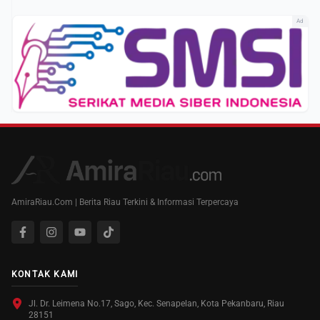
Ad
AmiraRiau.Com | Berita Riau Terkini & Informasi Terpercaya
KONTAK KAMI
Jl. Dr. Leimena No.17, Sago, Kec. Senapelan, Kota Pekanbaru, Riau
28151