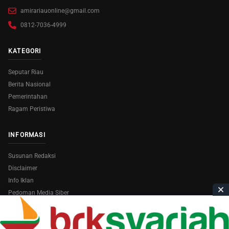
amirariauonline@gmail.com
0812-7036-4999
KATEGORI
Seputar Riau
Berita Nasional
Pemerintahan
Ragam Peristiwa
INFORMASI
Susunan Redaksi
Disclaimer
Info Iklan
Pedoman Media Siber