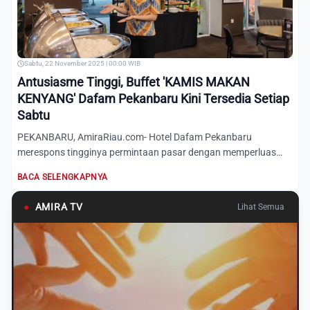
Sabtu, 22 November 2025 | 00:00 WIB
Antusiasme Tinggi, Buffet 'KAMIS MAKAN
KENYANG' Dafam Pekanbaru Kini Tersedia Setiap
Sabtu
PEKANBARU, AmiraRiau.com- Hotel Dafam Pekanbaru
merespons tingginya permintaan pasar dengan memperluas
penawaran spesial...
BACA SELENGKAPNYA
●
AMIRA TV
Lihat Semua