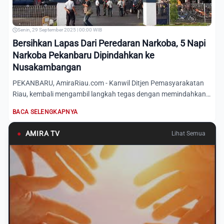
Senin, 29 September 2025 | 00:00 WIB
Bersihkan Lapas Dari Peredaran Narkoba, 5 Napi
Narkoba Pekanbaru Dipindahkan ke
Nusakambangan
PEKANBARU, AmiraRiau.com - Kanwil Ditjen Pemasyarakatan
Riau, kembali mengambil langkah tegas dengan memindahkan
sebanya...
BACA SELENGKAPNYA
●
AMIRA TV
Lihat Semua