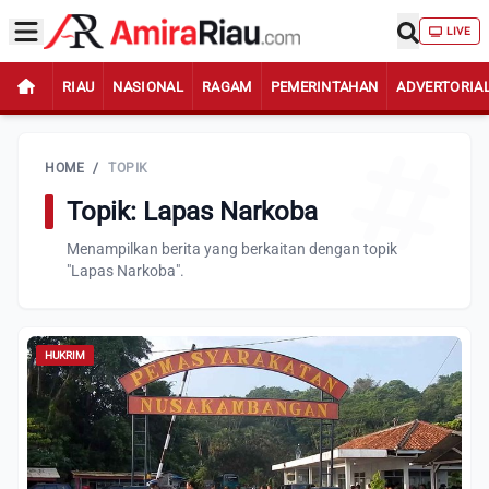
LIVE
RIAU
NASIONAL
RAGAM
PEMERINTAHAN
ADVERTORIA
HOME
/
TOPIK
Topik: Lapas Narkoba
Menampilkan berita yang berkaitan dengan topik
"Lapas Narkoba".
HUKRIM