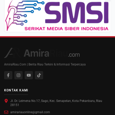
AmiraRiau.Com | Berita Riau Terkini & Informasi Terpercaya
KONTAK KAMI
Jl. Dr. Leimena No.17, Sago, Kec. Senapelan, Kota Pekanbaru, Riau
28151
amirariauonline@gmail.com