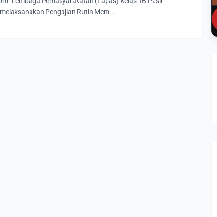
m- Lembaga Pemasyarakatan (Lapas) Kelas IIB Pasir
melaksanakan Pengajian Rutin Mem...