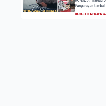
ROHUL, AmiraRiau.co
Pangarayan kembali 
BACA SELENGKAPNYA