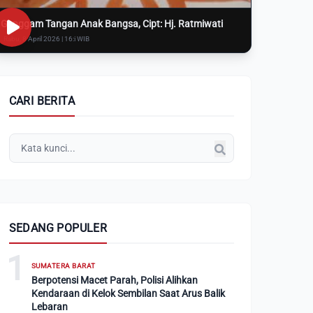
Genggam Tangan Anak Bangsa, Cipt: Hj. Ratmiwati
Rabu, 8 April 2026 | 16:i WIB
CARI BERITA
SEDANG POPULER
1
SUMATERA BARAT
Berpotensi Macet Parah, Polisi Alihkan
Kendaraan di Kelok Sembilan Saat Arus Balik
Lebaran