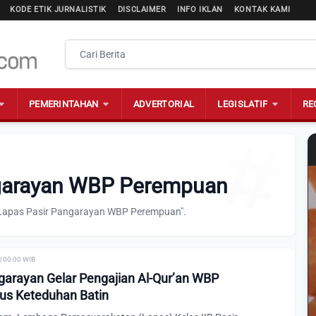
KODE ETIK JURNALISTIK
DISCLAIMER
INFO IKLAN
KONTAK KAMI
PEMERINTAHAN
ADVERTORIAL
LEGISLATIF
RE
ngarayan WBP Perempuan
 "Lapas Pasir Pangarayan WBP Perempuan".
| 00:00 WIB
garayan Gelar Pengajian Al-Qur’an WBP
us Keteduhan Batin