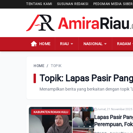
TENTANG KAMI
SUSUNAN REDAKSI
PEDOMAN MEDIA SIBER
HOME
RIAU
NASIONAL
RAGAM
HOME
/
TOPIK
Topik: Lapas Pasir Pa
Menampilkan berita yang berkaitan dengan topik
Jumat, 21 November 2025 
KABUPATEN ROKAN HULU
Lapas Pasir Pan
Perempuan, Fok