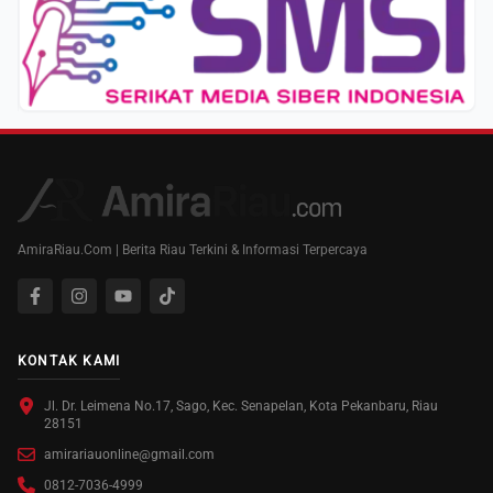
AmiraRiau.Com | Berita Riau Terkini & Informasi Terpercaya
KONTAK KAMI
Jl. Dr. Leimena No.17, Sago, Kec. Senapelan, Kota Pekanbaru, Riau
28151
amirariauonline@gmail.com
0812-7036-4999