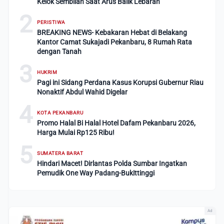
Kelok Sembilan Saat Arus Balik Lebaran
2
PERISTIWA
BREAKING NEWS- Kebakaran Hebat di Belakang
Kantor Camat Sukajadi Pekanbaru, 8 Rumah Rata
dengan Tanah
3
HUKRIM
Pagi ini Sidang Perdana Kasus Korupsi Gubernur Riau
Nonaktif Abdul Wahid Digelar
4
KOTA PEKANBARU
Promo Halal Bi Halal Hotel Dafam Pekanbaru 2026,
Harga Mulai Rp125 Ribu!
5
SUMATERA BARAT
Hindari Macet! Dirlantas Polda Sumbar Ingatkan
Pemudik One Way Padang-Bukittinggi
Ad