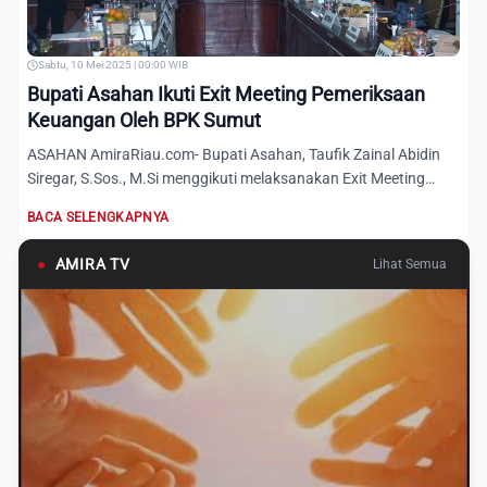
Sabtu, 10 Mei 2025 | 00:00 WIB
Bupati Asahan Ikuti Exit Meeting Pemeriksaan
Keuangan Oleh BPK Sumut
ASAHAN AmiraRiau.com- Bupati Asahan, Taufik Zainal Abidin
Siregar, S.Sos., M.Si menggikuti melaksanakan Exit Meeting
Pem...
BACA SELENGKAPNYA
●
AMIRA TV
Lihat Semua