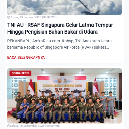
Jumat, 13 Februari 2026 | 00:00 WIB
TNI AU - RSAF Singapura Gelar Latma Tempur
Hingga Pengisian Bahan Bakar di Udara
PEKANBARU, AmiraRiau.com -&nbsp; TNI Angkatan Udara
bersama Republic of Singapore Air Force (RSAF) sukses
menuntaskan La...
BACA SELENGKAPNYA
SERBA SERBI
Selasa, 16 September 2025 | 00:00 WIB