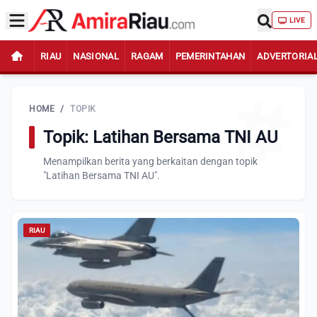
LIVE
RIAU
NASIONAL
RAGAM
PEMERINTAHAN
ADVERTORIA
HOME
/
TOPIK
Topik: Latihan Bersama TNI AU
Menampilkan berita yang berkaitan dengan topik
"Latihan Bersama TNI AU".
RIAU