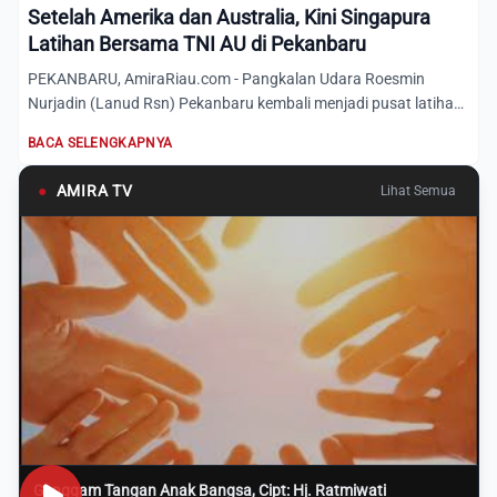
Setelah Amerika dan Australia, Kini Singapura
Latihan Bersama TNI AU di Pekanbaru
PEKANBARU, AmiraRiau.com - Pangkalan Udara Roesmin
Nurjadin (Lanud Rsn) Pekanbaru kembali menjadi pusat latihan
tempur u...
BACA SELENGKAPNYA
●
AMIRA TV
Lihat Semua
Genggam Tangan Anak Bangsa, Cipt: Hj. Ratmiwati