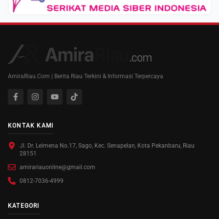
AmiraRiau.Com | Berita Riau Terkini & Informasi Terpercaya
KONTAK KAMI
Jl. Dr. Leimena No.17, Sago, Kec. Senapelan, Kota Pekanbaru, Riau
28151
amirariauonline@gmail.com
0812-7036-4999
KATEGORI