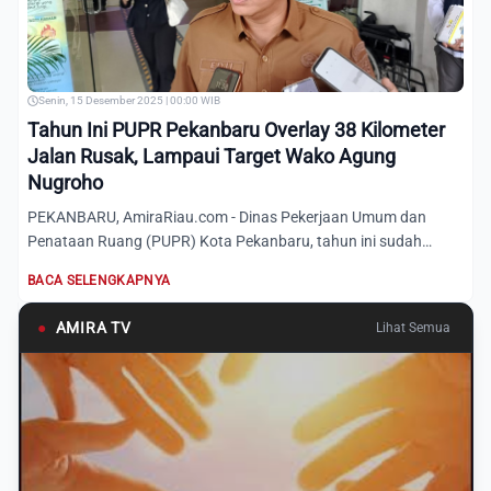
Senin, 15 Desember 2025 | 00:00 WIB
Tahun Ini PUPR Pekanbaru Overlay 38 Kilometer
Jalan Rusak, Lampaui Target Wako Agung
Nugroho
PEKANBARU, AmiraRiau.com - Dinas Pekerjaan Umum dan
Penataan Ruang (PUPR) Kota Pekanbaru, tahun ini sudah
memperbaiki 38...
BACA SELENGKAPNYA
●
AMIRA TV
Lihat Semua