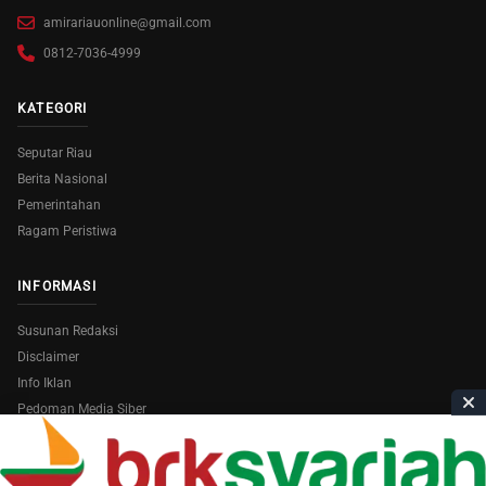
amirariauonline@gmail.com
0812-7036-4999
KATEGORI
Seputar Riau
Berita Nasional
Pemerintahan
Ragam Peristiwa
INFORMASI
Susunan Redaksi
Disclaimer
Info Iklan
Pedoman Media Siber