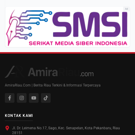
Ad
AmiraRiau.Com | Berita Riau Terkini & Informasi Terpercaya
KONTAK KAMI
Jl. Dr. Leimena No.17, Sago, Kec. Senapelan, Kota Pekanbaru, Riau
28151