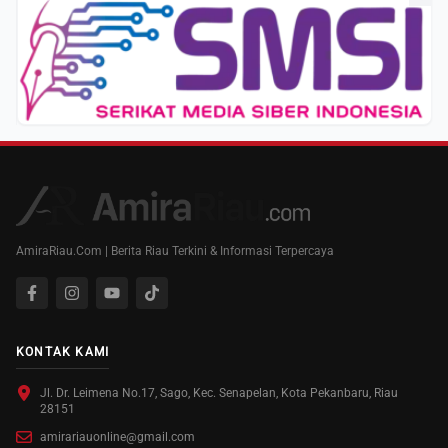
AmiraRiau.Com | Berita Riau Terkini & Informasi Terpercaya
KONTAK KAMI
Jl. Dr. Leimena No.17, Sago, Kec. Senapelan, Kota Pekanbaru, Riau
28151
amirariauonline@gmail.com