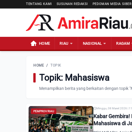
TENTANG KAMI
SUSUNAN REDAKSI
PEDOMAN MEDIA SIBER
HOME
RIAU
NASIONAL
RAGAM
HOME
/
TOPIK
Topik: Mahasiswa
Menampilkan berita yang berkaitan dengan topik 
Minggu, 08 Maret 2026 | 1
PEMPROV RIAU
Kabar Gembira! 
Mahasiswa di Ja