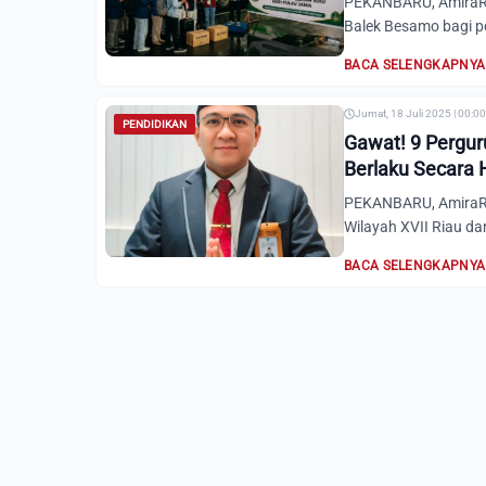
PEKANBARU, AmiraRia
Balek Besamo bagi pe
BACA SELENGKAPNYA
Jumat, 18 Juli 2025 | 00:0
PENDIDIKAN
Gawat! 9 Perguru
Berlaku Secara
PEKANBARU, AmiraRi
Wilayah XVII Riau da
BACA SELENGKAPNYA