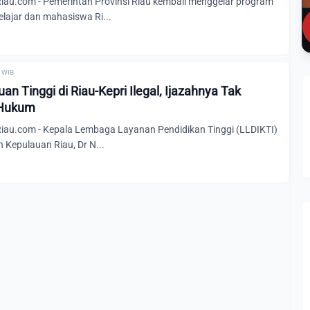
u.com - Pemerintah Provinsi Riau kembali menggelar program
lajar dan mahasiswa Ri...
0 WIB
an Tinggi di Riau-Kepri Ilegal, Ijazahnya Tak
 Hukum
au.com - Kepala Lembaga Layanan Pendidikan Tinggi (LLDIKTI)
n Kepulauan Riau, Dr N...