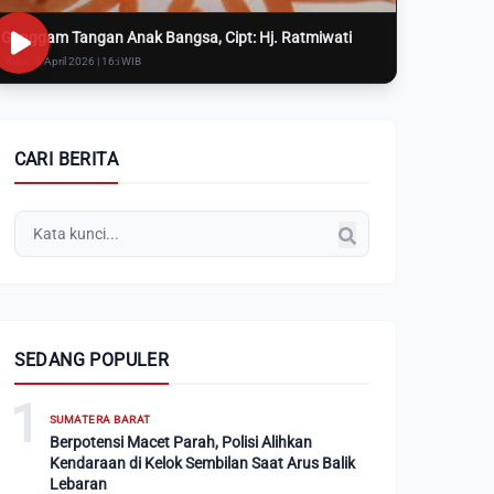
Genggam Tangan Anak Bangsa, Cipt: Hj. Ratmiwati
Rabu, 8 April 2026 | 16:i WIB
CARI BERITA
SEDANG POPULER
1
SUMATERA BARAT
Berpotensi Macet Parah, Polisi Alihkan
Kendaraan di Kelok Sembilan Saat Arus Balik
Lebaran