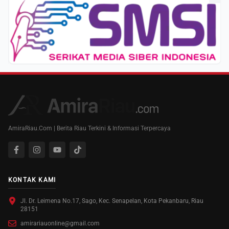
AmiraRiau.Com | Berita Riau Terkini & Informasi Terpercaya
KONTAK KAMI
Jl. Dr. Leimena No.17, Sago, Kec. Senapelan, Kota Pekanbaru, Riau
28151
amirariauonline@gmail.com