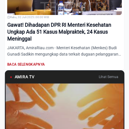
Rabu, 02 Juli 2025 | 00:00 WIB
Gawat! Dihadapan DPR RI Menteri Kesehatan
Ungkap Ada 51 Kasus Malpraktek, 24 Kasus
Meninggal
JAKARTA, AmiraRiau.com - Menteri Kesehatan (Menkes) Budi
Gunadi Sadikin mengungkap data terkait dugaan pelanggaran
disip...
BACA SELENGKAPNYA
●
AMIRA TV
Lihat Semua