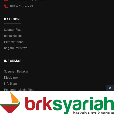
0812-7036-4999
KATEGORI
Seputar Riau
Berita Nasional
Pemerintahan
Ragam Peristiwa
INFORMASI
Susunan Redaksi
Disclaimer
Info Iklan
Pedoman Media Siber
Copyright © 2026
AmiraRiau.com
. All Rights Reserved.