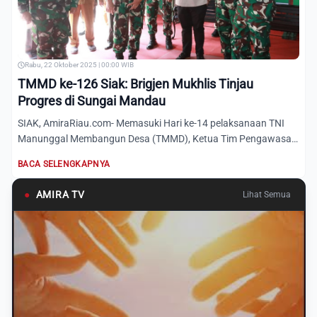
Rabu, 22 Oktober 2025 | 00:00 WIB
TMMD ke-126 Siak: Brigjen Mukhlis Tinjau
Progres di Sungai Mandau
SIAK, AmiraRiau.com- Memasuki Hari ke-14 pelaksanaan TNI
Manunggal Membangun Desa (TMMD), Ketua Tim Pengawasan
dan Evalu...
BACA SELENGKAPNYA
●
AMIRA TV
Lihat Semua