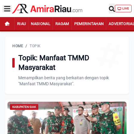
LIVE
RIAU
NASIONAL
RAGAM
PEMERINTAHAN
ADVERTORIA
HOME
/
TOPIK
Topik: Manfaat TMMD
Masyarakat
Menampilkan berita yang berkaitan dengan topik
"Manfaat TMMD Masyarakat".
KABUPATEN SIAK