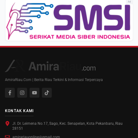
Ad
AmiraRiau.Com | Berita Riau Terkini & Informasi Terpercaya
KONTAK KAMI
Jl. Dr. Leimena No.17, Sago, Kec. Senapelan, Kota Pekanbaru, Riau
28151
amirariauonline@gmail.com