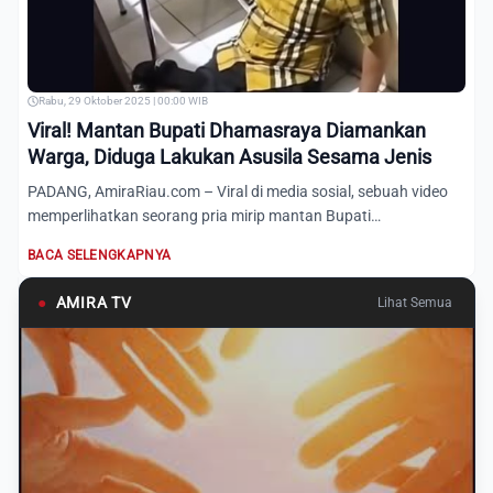
Rabu, 29 Oktober 2025 | 00:00 WIB
Viral! Mantan Bupati Dhamasraya Diamankan
Warga, Diduga Lakukan Asusila Sesama Jenis
PADANG, AmiraRiau.com – Viral di media sosial, sebuah video
memperlihatkan seorang pria mirip mantan Bupati
Dharmasraya,...
BACA SELENGKAPNYA
●
AMIRA TV
Lihat Semua