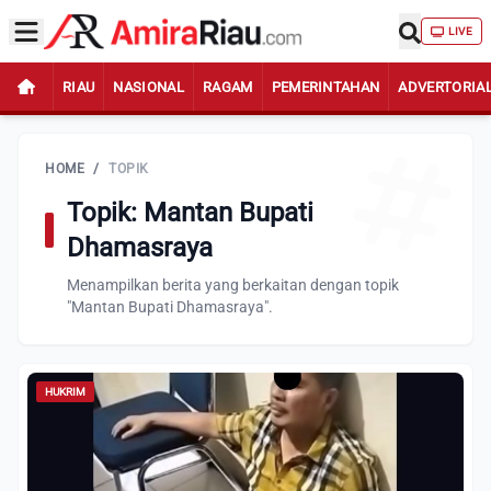
LIVE
RIAU
NASIONAL
RAGAM
PEMERINTAHAN
ADVERTORIA
HOME
/
TOPIK
Topik: Mantan Bupati
Dhamasraya
Menampilkan berita yang berkaitan dengan topik
"Mantan Bupati Dhamasraya".
HUKRIM