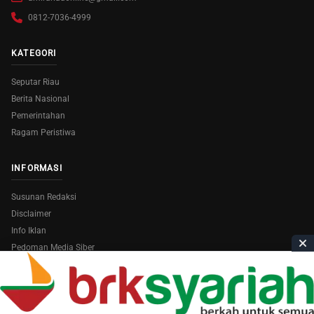
0812-7036-4999
KATEGORI
Seputar Riau
Berita Nasional
Pemerintahan
Ragam Peristiwa
INFORMASI
Susunan Redaksi
Disclaimer
Info Iklan
Pedoman Media Siber
Copyright © 2026
AmiraRiau.com
. All Rights Reserved.