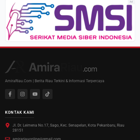
Ad
AmiraRiau.Com | Berita Riau Terkini & Informasi Terpercaya
KONTAK KAMI
Jl. Dr. Leimena No.17, Sago, Kec. Senapelan, Kota Pekanbaru, Riau
28151
amirariauonline@gmail.com